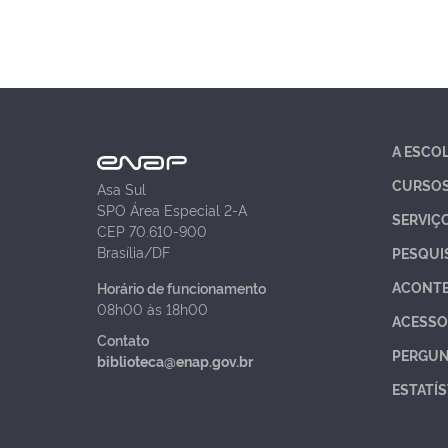
A ESCO
CURSO
Asa Sul
SPO Área Especial 2-A
SERVIÇ
CEP 70.610-900
Brasília/DF
PESQUI
ACONT
Horário de funcionamento
08h00 às 18h00
ACESSO
Contato
PERGUN
biblioteca@enap.gov.br
ESTATÍS