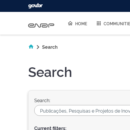
Skip navigation
HOME
COMMUNITI
Search
Search
Search:
Current filters: