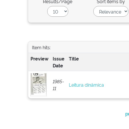
Results/Page
Sort items by
Item hits:
Preview
Issue
Title
Date
1985-
Leitura dinâmica
11
p