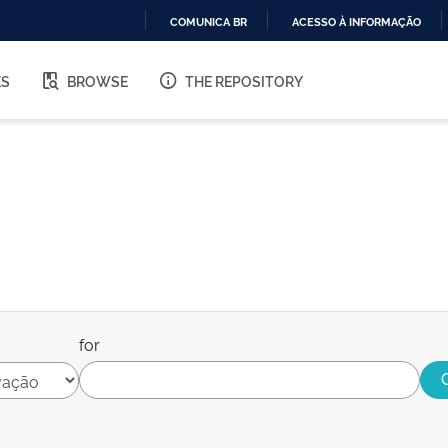
COMUNICA BR
ACESSO À INFORMAÇÃO
IR
PARA
ES
BROWSE
THE REPOSITORY
O
CONTEÚDO
for