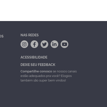
NAS REDES
OS
ACESSIBILIDADE
DEIXE SEU FEEDBACK
Compartilhe conosco
se nossos canais
estão adequados pra você? Elogios
também são super bem vindos!