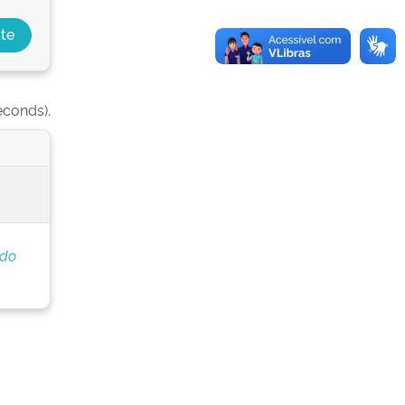
econds).
 do