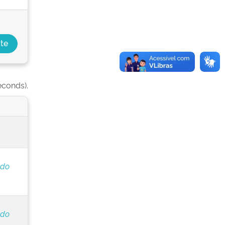
econds).
 do
 do