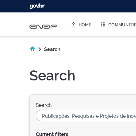
Skip navigation
HOME
COMMUNITI
Search
Search
Search:
Current filters: