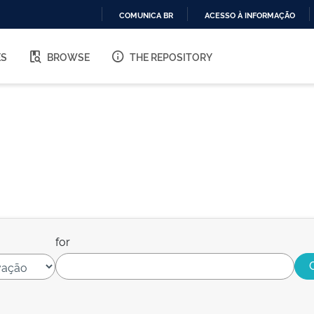
COMUNICA BR
ACESSO À INFORMAÇÃO
IR
PARA
ES
BROWSE
THE REPOSITORY
O
CONTEÚDO
for