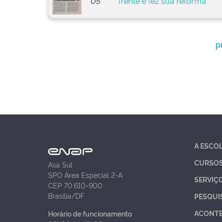
05
frente e fez sua reforma
p
A ESCO
CURSO
Asa Sul
SPO Área Especial 2-A
SERVIÇ
CEP 70.610-900
Brasília/DF
PESQUI
ACONT
Horário de funcionamento