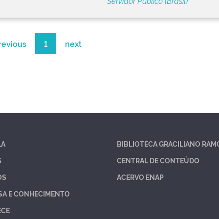
Servidor Público (Brasil)
revious
1
next
LA
BIBLIOTECA GRACILIANO RAM
S
CENTRAL DE CONTEÚDO
OS
ACERVO ENAP
SA E CONHECIMENTO
ECE