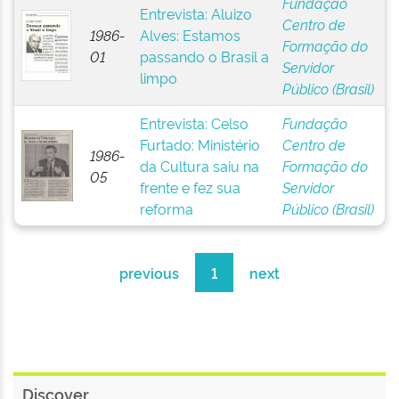
Fundação
Entrevista: Aluizo
Centro de
1986-
Alves: Estamos
Formação do
01
passando o Brasil a
Servidor
limpo
Público (Brasil)
Entrevista: Celso
Fundação
Furtado: Ministério
Centro de
1986-
da Cultura saiu na
Formação do
05
frente e fez sua
Servidor
reforma
Público (Brasil)
previous
1
next
Discover