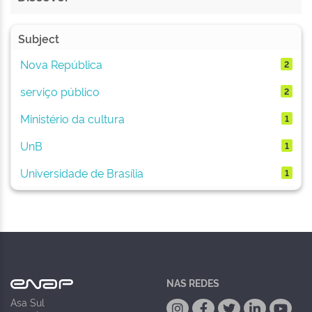
Subject
Nova República
2
serviço público
2
Ministério da cultura
1
UnB
1
Universidade de Brasília
1
NAS REDES
Asa Sul