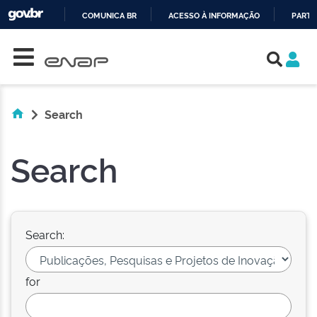
COMUNICA BR
ACESSO À INFORMAÇÃO
PARTI
Skip navigation
IR
PARA
O
CONTEÚDO
Search
Search
Search:
for