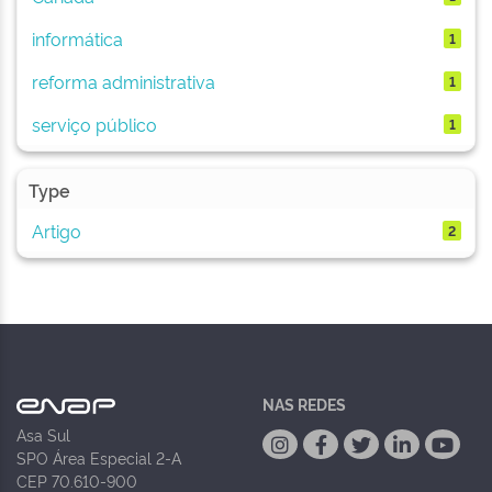
informática
1
reforma administrativa
1
serviço público
1
Type
Artigo
2
NAS REDES
Asa Sul
SPO Área Especial 2-A
CEP 70.610-900