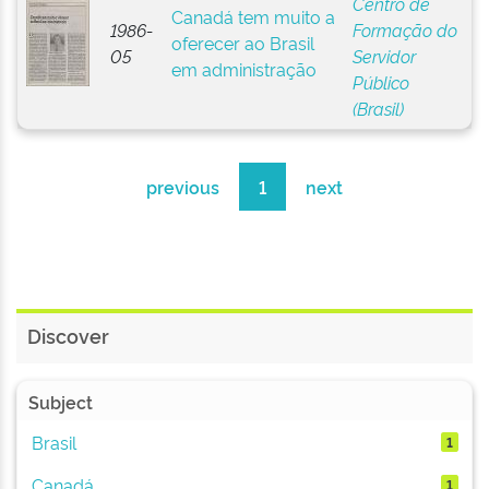
Centro de
Canadá tem muito a
1986-
Formação do
oferecer ao Brasil
05
Servidor
em administração
Público
(Brasil)
previous
1
next
Discover
Subject
Brasil
1
Canadá
1