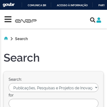
COMUNICA BR
ACESSO À INFORMAÇÃO
PARTI
Skip navigation
IR
PARA
O
CONTEÚDO
Search
Search
Search:
for