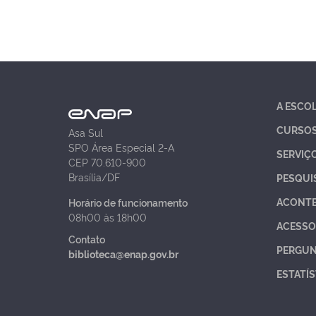
A ESCO
CURSO
Asa Sul
SPO Área Especial 2-A
SERVIÇ
CEP 70.610-900
Brasília/DF
PESQUI
ACONT
Horário de funcionamento
08h00 às 18h00
ACESSO
Contato
PERGUN
biblioteca@enap.gov.br
ESTATÍS