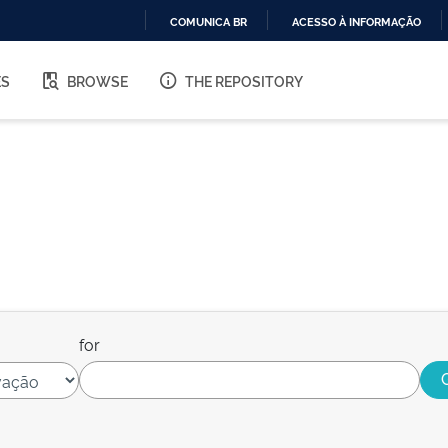
COMUNICA BR
ACESSO À INFORMAÇÃO
IR
PARA
ES
BROWSE
THE REPOSITORY
O
CONTEÚDO
for