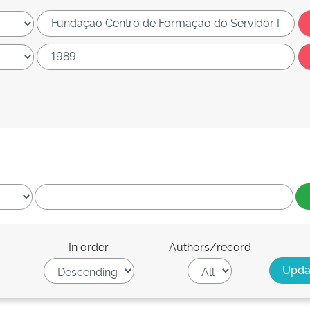
In order
Authors/record