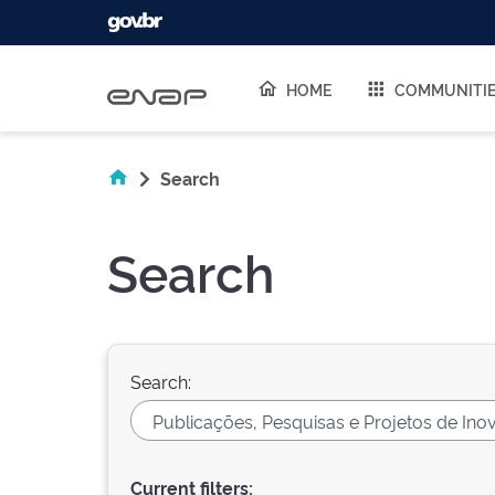
Skip navigation
HOME
COMMUNITI
Search
Search
Search:
Current filters: