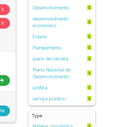
Desenvolvimento
1
desenvolvimento
1
econômico
Estado
1
Planejamento
1
plano de carreira
1
Plano Nacional de
1
Desenvolvimento
política
1
serviço público
1
Type
Matéria Jornalística
1