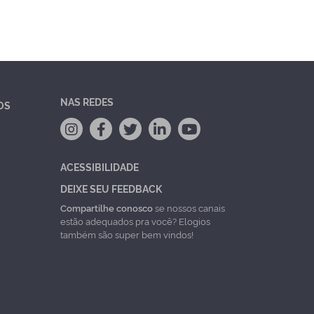
NAS REDES
OS
ACESSIBILIDADE
DEIXE SEU FEEDBACK
Compartilhe conosco
se nossos canais
estão adequados pra você? Elogios
também são super bem vindos!