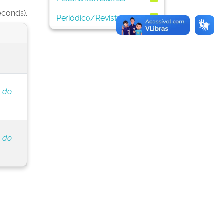
econds).
Periódico/Revista
1
 do
 do