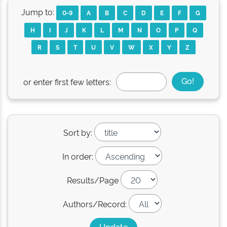
Jump to:
0-9
A
B
C
D
E
F
G
H
I
J
K
L
M
N
O
P
Q
R
S
T
U
V
W
X
Y
Z
or enter first few letters:
Sort by:
In order:
Results/Page
Authors/Record: