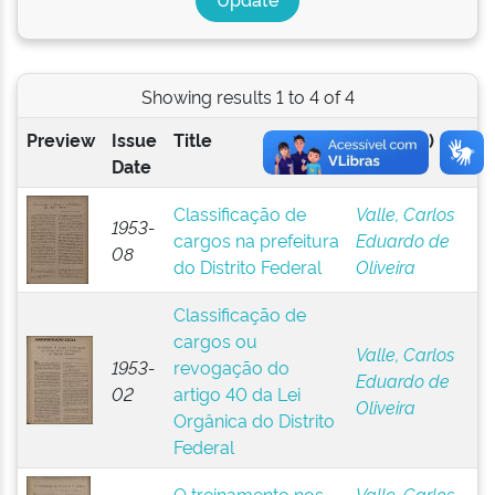
Showing results 1 to 4 of 4
Preview
Issue
Title
Author(s)
Date
Classificação de
Valle, Carlos
1953-
cargos na prefeitura
Eduardo de
08
do Distrito Federal
Oliveira
Classificação de
cargos ou
Valle, Carlos
1953-
revogação do
Eduardo de
02
artigo 40 da Lei
Oliveira
Orgânica do Distrito
Federal
O treinamento nos
Valle, Carlos