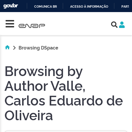
COMUNICA BR
ACESSO À INFORMAÇÃO
PARTI
Skip navigation
IR
PARA
O
CONTEÚDO
Browsing DSpace
Browsing by
Author Valle,
Carlos Eduardo de
Oliveira