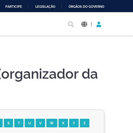
PARTICIPE
LEGISLAÇÃO
ÓRGÃOS DO GOVERNO
|
(organizador da
S
T
U
V
W
X
Y
Z