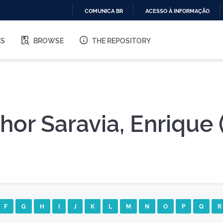
COMUNICA BR
ACESSO À INFORMAÇÃO
IR
PARA
ES
BROWSE
THE REPOSITORY
O
CONTEÚDO
hor Saravia, Enrique 
F
G
H
I
J
K
L
M
N
O
P
Q
R