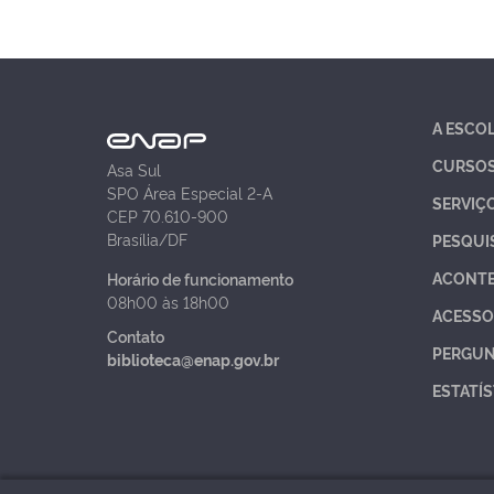
A ESCO
CURSO
Asa Sul
SPO Área Especial 2-A
SERVIÇ
CEP 70.610-900
Brasília/DF
PESQUI
ACONT
Horário de funcionamento
08h00 às 18h00
ACESSO
Contato
PERGUN
biblioteca@enap.gov.br
ESTATÍS