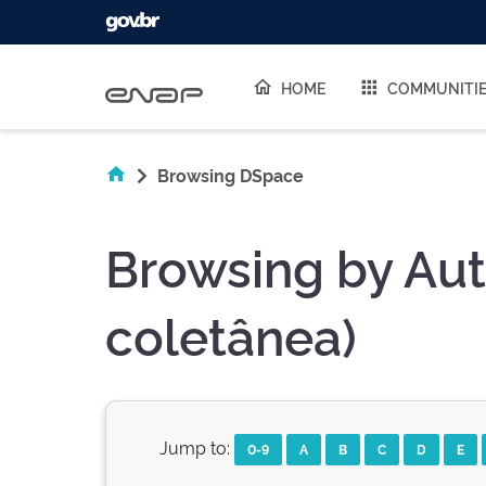
Skip navigation
HOME
COMMUNITI
Browsing DSpace
Browsing by Aut
coletânea)
Jump to:
0-9
A
B
C
D
E