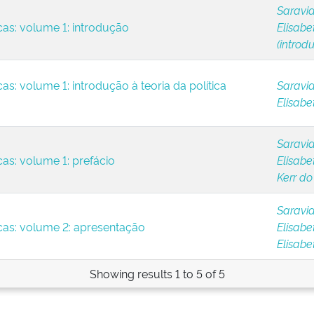
Saravia
cas: volume 1: introdução
Elisabe
(introd
as: volume 1: introdução à teoria da política
Saravia
Elisabe
Saravia
cas: volume 1: prefácio
Elisabe
Kerr do
Saravia
icas: volume 2: apresentação
Elisabe
Elisabe
Showing results 1 to 5 of 5