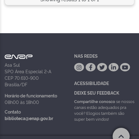
NAS REDES
Asa Sul
SPO Área Especial 2-A
CEP 70.610-900
ACESSIBILIDADE
Brasília/DF
DEIXE SEU FEEDBACK
Horário de funcionamento
Compartilhe conosco
se nossos
08h00 às 18h00
canais estão adequados pra
Contato
você? Elogios também são
biblioteca@enap.gov.br
super bem vindos!