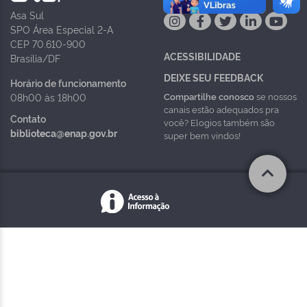
Asa Sul
SPO Área Especial 2-A
CEP 70.610-900
ACESSIBILIDADE
Brasília/DF
DEIXE SEU FEEDBACK
Horário de funcionamento
Compartilhe conosco
se nossos
08h00 às 18h00
canais estão adequados pra
Contato
você? Elogios também são
biblioteca@enap.gov.br
super bem vindos!