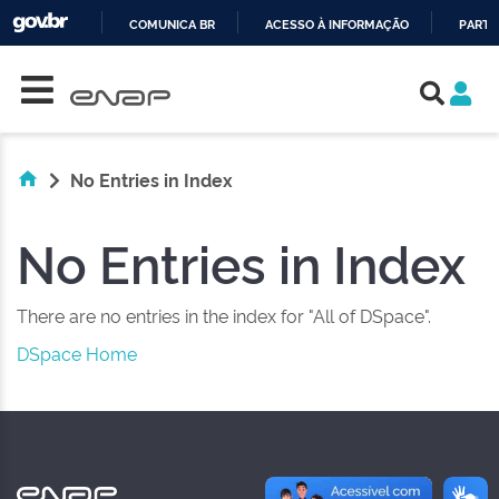
COMUNICA BR
ACESSO À INFORMAÇÃO
PARTI
Skip navigation
IR
PARA
O
CONTEÚDO
No Entries in Index
No Entries in Index
There are no entries in the index for "All of DSpace".
DSpace Home
NAS REDES