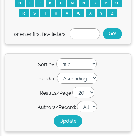
H
I
J
K
L
M
N
O
P
Q
R
S
T
U
V
W
X
Y
Z
or enter first few letters:
Sort by:
In order:
Results/Page
Authors/Record: