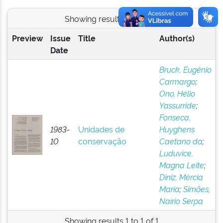
Showing results 1 to 1 of 1
Preview
Issue
Title
Author(s)
Date
Bruck, Eugênio
Carmargo
;
Ono, Hélio
Yassurride
;
Fonseca,
1983-
Unidades de
Huyghens
10
conservação
Caetano da
;
Luduvice,
Magna Leite
;
Diniz, Mércia
Maria
;
Simões,
Naírio Serpa
Showing results 1 to 1 of 1