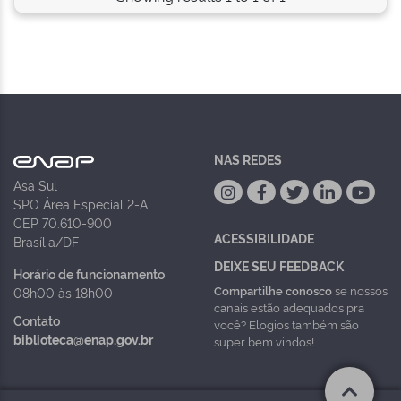
NAS REDES
Asa Sul
SPO Área Especial 2-A
CEP 70.610-900
ACESSIBILIDADE
Brasília/DF
DEIXE SEU FEEDBACK
Horário de funcionamento
Compartilhe conosco
se nossos
08h00 às 18h00
canais estão adequados pra
Contato
você? Elogios também são
biblioteca@enap.gov.br
super bem vindos!