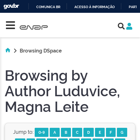
COMUNICA BR
ACESSO À INFORMAÇÃO
PARTI
Skip navigation
IR
PARA
O
CONTEÚDO
Browsing DSpace
Browsing by
Author Luduvice,
Magna Leite
Jump to:
0-9
A
B
C
D
E
F
G