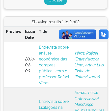
Showing results 1 to 2 of 2
Preview
Issue
Title
Author(s)
Date
Entrevista sobre
análise
Véras, Rafael
2018-
econômica das
(Entrevistado)
;
02-
compras
Lima, Arthur Luis
09
públicas com o
Pinho de
professor Rafael
(Entrevistador)
Véras
Harper, Leslie
(Entrevistada)
;
Entrevista sobre
Mendonça,
Licitações na
Paulo Bernardes