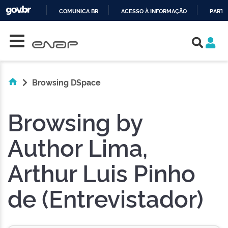
COMUNICA BR
ACESSO À INFORMAÇÃO
PARTI
Skip navigation
IR
PARA
O
CONTEÚDO
Browsing DSpace
Browsing by
Author Lima,
Arthur Luis Pinho
de (Entrevistador)