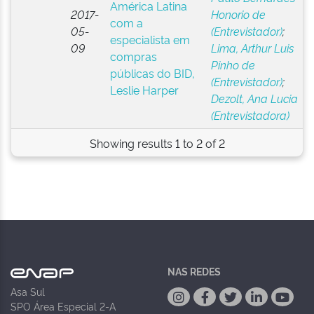
América Latina
2017-
Honorio de
com a
05-
(Entrevistador)
;
especialista em
09
Lima, Arthur Luis
compras
Pinho de
públicas do BID,
(Entrevistador)
;
Leslie Harper
Dezolt, Ana Lucia
(Entrevistadora)
Showing results 1 to 2 of 2
NAS REDES
Asa Sul
SPO Área Especial 2-A