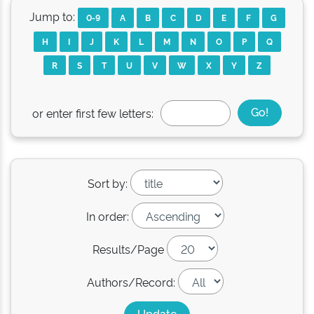
Jump to:
0-9
A
B
C
D
E
F
G
H
I
J
K
L
M
N
O
P
Q
R
S
T
U
V
W
X
Y
Z
or enter first few letters:
Sort by:
In order:
Results/Page
Authors/Record: