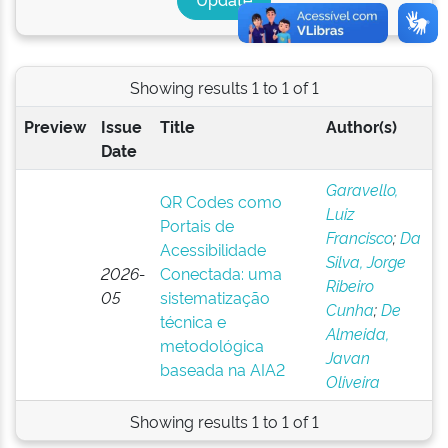
Showing results 1 to 1 of 1
Preview
Issue
Title
Author(s)
Date
Garavello,
QR Codes como
Luiz
Portais de
Francisco
;
Da
Acessibilidade
Silva, Jorge
2026-
Conectada: uma
Ribeiro
05
sistematização
Cunha
;
De
técnica e
Almeida,
metodológica
Javan
baseada na AIA2
Oliveira
Showing results 1 to 1 of 1