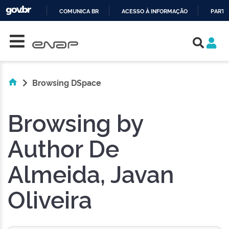
COMUNICA BR
ACESSO À INFORMAÇÃO
PARTI
Skip navigation
IR
PARA
O
CONTEÚDO
Browsing DSpace
Browsing by
Author De
Almeida, Javan
Oliveira