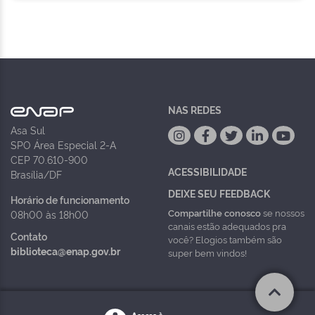
NAS REDES
Asa Sul
SPO Área Especial 2-A
CEP 70.610-900
ACESSIBILIDADE
Brasília/DF
DEIXE SEU FEEDBACK
Horário de funcionamento
Compartilhe conosco
se nossos
08h00 às 18h00
canais estão adequados pra
Contato
você? Elogios também são
biblioteca@enap.gov.br
super bem vindos!