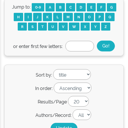
Jump to:
0-9
A
B
C
D
E
F
G
H
I
J
K
L
M
N
O
P
Q
R
S
T
U
V
W
X
Y
Z
or enter first few letters:
Sort by:
In order:
Results/Page
Authors/Record: