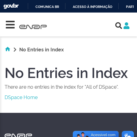
COMUNICA BR
ACESSO À INFORMAÇÃO
PARTI
Skip navigation
IR
PARA
O
CONTEÚDO
No Entries in Index
No Entries in Index
There are no entries in the index for "All of DSpace".
DSpace Home
NAS REDES