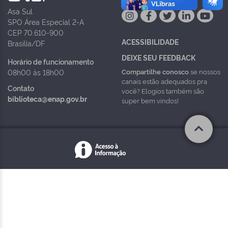
Asa Sul
SPO Área Especial 2-A
CEP 70.610-900
ACESSIBILIDADE
Brasília/DF
DEIXE SEU FEEDBACK
Horário de funcionamento
Compartilhe conosco
se nossos
08h00 às 18h00
canais estão adequados pra
Contato
você? Elogios também são
biblioteca@enap.gov.br
super bem vindos!