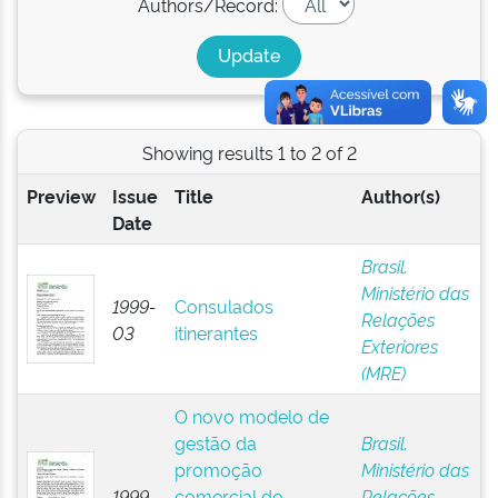
Authors/Record:
Showing results 1 to 2 of 2
Preview
Issue
Title
Author(s)
Date
Brasil.
Ministério das
1999-
Consulados
Relações
03
itinerantes
Exteriores
(MRE)
O novo modelo de
gestão da
Brasil.
promoção
Ministério das
1999
comercial do
Relações