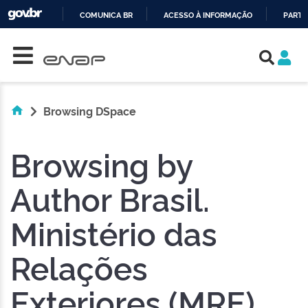
COMUNICA BR
ACESSO À INFORMAÇÃO
PARTI
Skip navigation
IR
PARA
O
CONTEÚDO
Browsing DSpace
Browsing by
Author Brasil.
Ministério das
Relações
Exteriores (MRE)