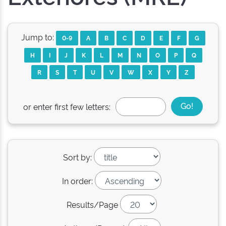
Jump to:
0-9
A
B
C
D
E
F
G
H
I
J
K
L
M
N
O
P
Q
R
S
T
U
V
W
X
Y
Z
or enter first few letters:
Sort by:
In order:
Results/Page