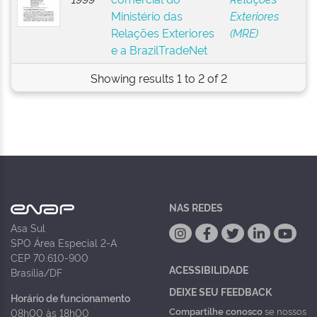
Ministério das
Exteriores
Relações Exteriores
(MRE)
e a BrazilTradeNet
Showing results 1 to 2 of 2
NAS REDES
Asa Sul
SPO Área Especial 2-A
CEP 70.610-900
ACESSIBILIDADE
Brasília/DF
DEIXE SEU FEEDBACK
Horário de funcionamento
Compartilhe conosco
se nossos
08h00 às 18h00