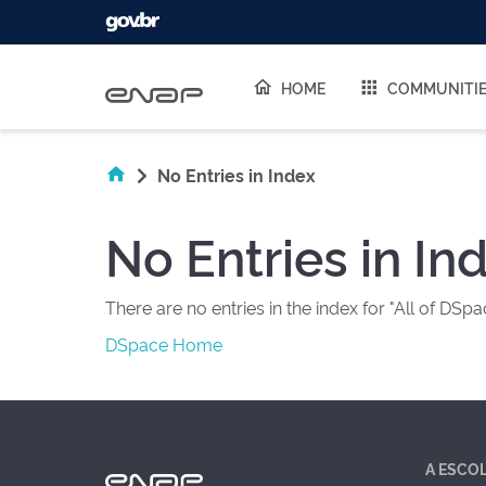
Skip navigation
HOME
COMMUNITI
No Entries in Index
No Entries in In
There are no entries in the index for "All of DSpa
DSpace Home
A ESCO