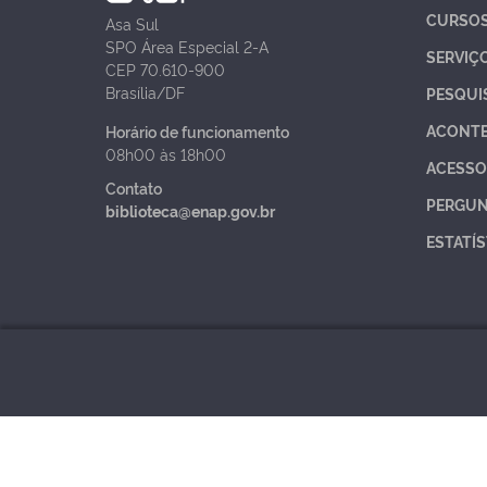
CURSO
Asa Sul
SPO Área Especial 2-A
SERVIÇ
CEP 70.610-900
Brasília/DF
PESQUI
ACONT
Horário de funcionamento
08h00 às 18h00
ACESSO
Contato
PERGUN
biblioteca@enap.gov.br
ESTATÍS