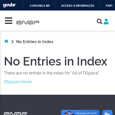
COMUNICA BR
ACESSO À INFORMAÇÃO
PARTI
Skip navigation
IR
PARA
O
CONTEÚDO
No Entries in Index
No Entries in Index
There are no entries in the index for "All of DSpace".
DSpace Home
NAS REDES