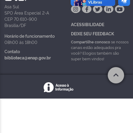
Asa Sul
SPO Área Especial 2-A
CEP 70.610-900
ACESSIBILIDADE
Brasília/DF
DEIXE SEU FEEDBACK
Horário de funcionamento
Compartilhe conosco
se nossos
08h00 às 18h00
canais estão adequados pra
Contato
você? Elogios também são
biblioteca@enap.gov.br
super bem vindos!