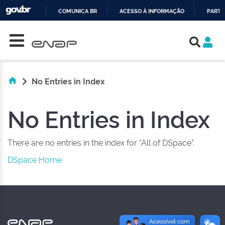
COMUNICA BR
ACESSO À INFORMAÇÃO
PARTI
Skip navigation
IR
PARA
O
CONTEÚDO
No Entries in Index
No Entries in Index
There are no entries in the index for "All of DSpace".
DSpace Home
NAS REDES