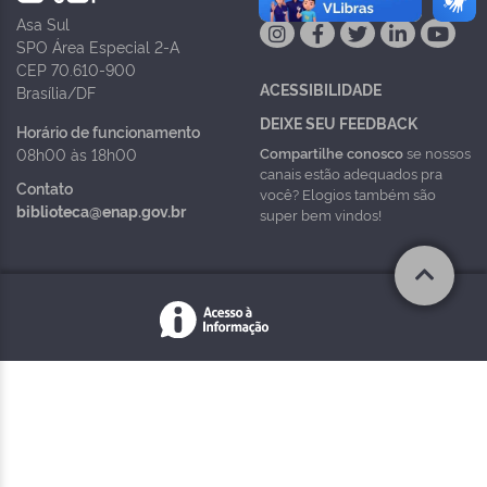
Asa Sul
SPO Área Especial 2-A
CEP 70.610-900
ACESSIBILIDADE
Brasília/DF
DEIXE SEU FEEDBACK
Horário de funcionamento
Compartilhe conosco
se nossos
08h00 às 18h00
canais estão adequados pra
Contato
você? Elogios também são
biblioteca@enap.gov.br
super bem vindos!