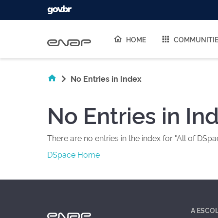
Skip navigation
HOME
COMMUNITI
No Entries in Index
No Entries in In
There are no entries in the index for "All of DSpa
DSpace Home
A ESCO