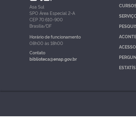
CURSO
Asa Sul
SPO Área Especial 2-A
SERVIÇ
CEP 70.610-900
Brasília/DF
PESQUI
ACONT
Horário de funcionamento
08h00 às 18h00
ACESSO
Contato
PERGUN
biblioteca@enap.gov.br
ESTATÍS