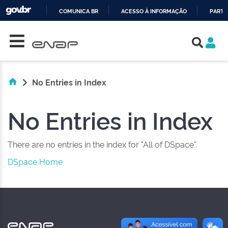
COMUNICA BR
ACESSO À INFORMAÇÃO
PARTI
Skip navigation
IR
PARA
O
CONTEÚDO
No Entries in Index
No Entries in Index
There are no entries in the index for "All of DSpace".
DSpace Home
NAS REDES