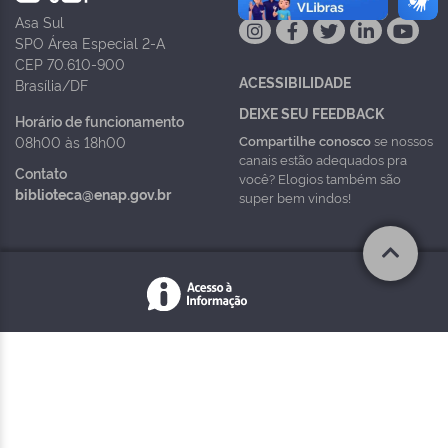
Asa Sul
SPO Área Especial 2-A
CEP 70.610-900
ACESSIBILIDADE
Brasília/DF
DEIXE SEU FEEDBACK
Horário de funcionamento
Compartilhe conosco
se nossos
08h00 às 18h00
canais estão adequados pra
Contato
você? Elogios também são
biblioteca@enap.gov.br
super bem vindos!