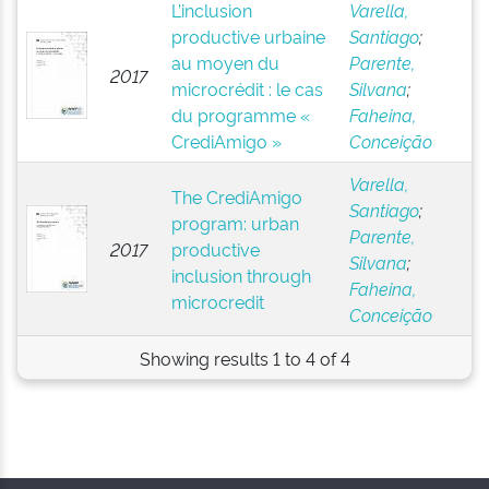
L’inclusion
Varella,
productive urbaine
Santiago
;
au moyen du
Parente,
2017
microcrédit : le cas
Silvana
;
du programme «
Faheina,
CrediAmigo »
Conceição
Varella,
The CrediAmigo
Santiago
;
program: urban
Parente,
2017
productive
Silvana
;
inclusion through
Faheina,
microcredit
Conceição
Showing results 1 to 4 of 4