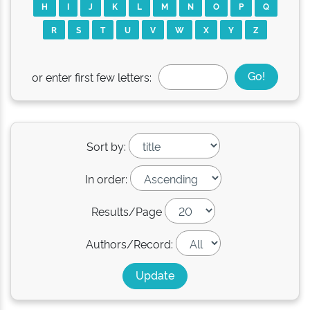
H
I
J
K
L
M
N
O
P
Q
R
S
T
U
V
W
X
Y
Z
or enter first few letters:
Sort by:
In order:
Results/Page
Authors/Record: