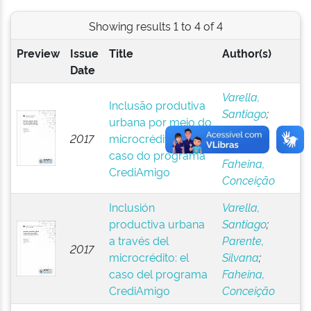
Showing results 1 to 4 of 4
Preview
Issue
Title
Author(s)
Date
Varella,
Inclusão produtiva
Santiago
;
urbana por meio do
Parente,
2017
microcrédito: o
Silvana
;
caso do programa
Faheina,
CrediAmigo
Conceição
Inclusión
Varella,
productiva urbana
Santiago
;
a través del
Parente,
2017
microcrédito: el
Silvana
;
caso del programa
Faheina,
CrediAmigo
Conceição