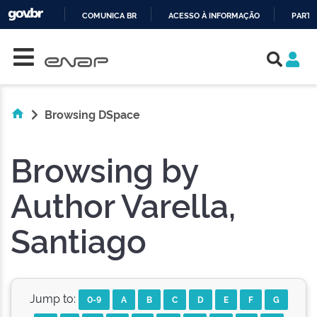
COMUNICA BR
ACESSO À INFORMAÇÃO
PARTI
Skip navigation
IR
PARA
O
CONTEÚDO
Browsing DSpace
Browsing by
Author Varella,
Santiago
Jump to:
0-9
A
B
C
D
E
F
G