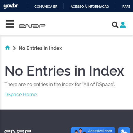
COMUNICA BR
ACESSO À INFORMAÇÃO
PARTI
Skip navigation
IR
PARA
O
CONTEÚDO
No Entries in Index
No Entries in Index
There are no entries in the index for "All of DSpace".
DSpace Home
NAS REDES