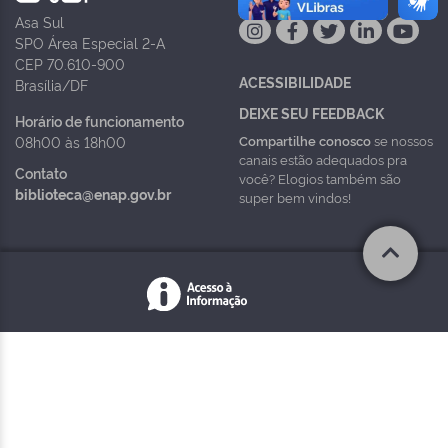
Asa Sul
SPO Área Especial 2-A
CEP 70.610-900
ACESSIBILIDADE
Brasília/DF
DEIXE SEU FEEDBACK
Horário de funcionamento
Compartilhe conosco
se nossos
08h00 às 18h00
canais estão adequados pra
Contato
você? Elogios também são
biblioteca@enap.gov.br
super bem vindos!