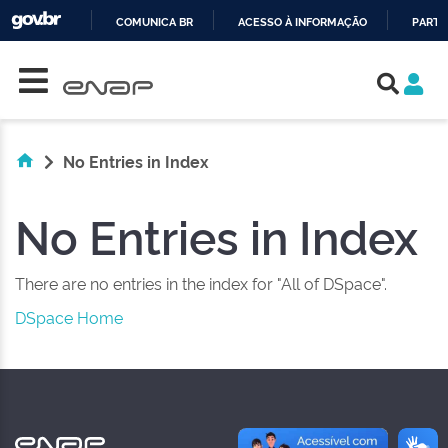
COMUNICA BR
ACESSO À INFORMAÇÃO
PARTI
Skip navigation
IR
PARA
O
CONTEÚDO
No Entries in Index
No Entries in Index
There are no entries in the index for "All of DSpace".
DSpace Home
NAS REDES