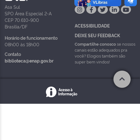
Asa Sul
SPO Área Especial 2-A
CEP 70.610-900
ACESSIBILIDADE
Brasília/DF
DEIXE SEU FEEDBACK
Horário de funcionamento
Compartilhe conosco
se nossos
08h00 às 18h00
canais estão adequados pra
Contato
você? Elogios também são
biblioteca@enap.gov.br
super bem vindos!