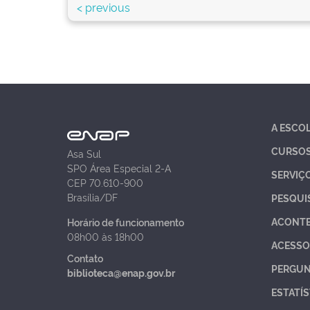
< previous
A ESCO
CURSO
Asa Sul
SPO Área Especial 2-A
SERVIÇ
CEP 70.610-900
Brasília/DF
PESQUI
ACONT
Horário de funcionamento
08h00 às 18h00
ACESSO
Contato
PERGUN
biblioteca@enap.gov.br
ESTATÍS