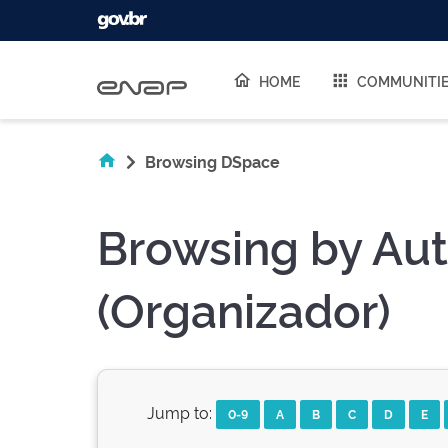
Skip navigation
HOME
COMMUNITI
Browsing DSpace
Browsing by Aut
(Organizador)
Jump to:
0-9
A
B
C
D
E