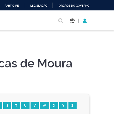
PARTICIPE
LEGISLAÇÃO
ÓRGÃOS DO GOVERNO
|
ucas de Moura
S
T
U
V
W
X
Y
Z