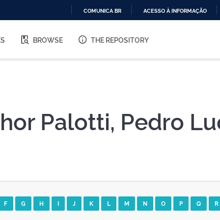
COMUNICA BR
ACESSO À INFORMAÇÃO
IR
PARA
ES
BROWSE
THE REPOSITORY
O
CONTEÚDO
hor Palotti, Pedro L
F
G
H
I
J
K
L
M
N
O
P
Q
R