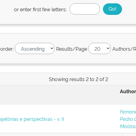
or enter first few letters:
 order:
Results/Page
Authors/R
Showing results 2 to 2 of 2
Author
Fernand
jetórias e perspectivas - v. II
Pedro 
Marizau