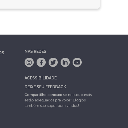
NAS REDES
OS
ACESSIBILIDADE
DEIXE SEU FEEDBACK
Compartilhe conosco
se nossos canais
estão adequados pra você? Elogios
também são super bem vindos!