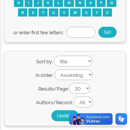
H
I
J
K
L
M
N
O
P
Q
R
S
T
U
V
W
X
Y
Z
or enter first few letters:
Sort by:
In order:
Results/Page
Authors/Record: