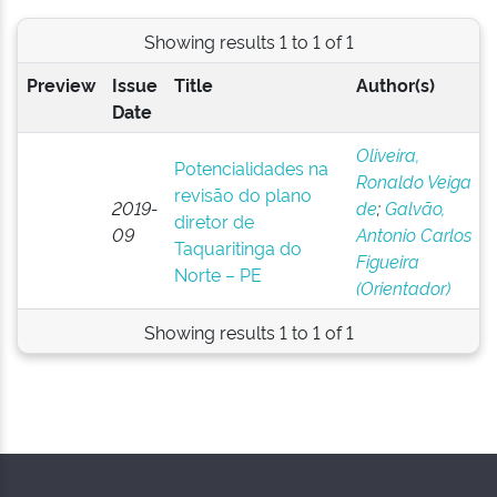
Showing results 1 to 1 of 1
Preview
Issue
Title
Author(s)
Date
Oliveira,
Potencialidades na
Ronaldo Veiga
revisão do plano
2019-
de
;
Galvão,
diretor de
09
Antonio Carlos
Taquaritinga do
Figueira
Norte – PE
(Orientador)
Showing results 1 to 1 of 1