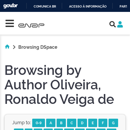
COMUNICA BR
ACESSO À INFORMAÇÃO
PARTI
Skip navigation
IR
PARA
O
CONTEÚDO
Browsing DSpace
Browsing by
Author Oliveira,
Ronaldo Veiga de
Jump to:
0-9
A
B
C
D
E
F
G