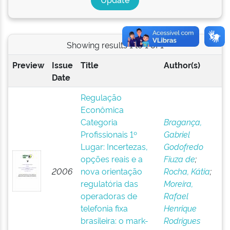
Showing results 1 to 1 of 1
Preview
Issue
Title
Author(s)
Date
Regulação
Econômica
Categoria
Bragança,
Profissionais 1º
Gabriel
Lugar: Incertezas,
Godofredo
opções reais e a
Fiuza de
;
2006
nova orientação
Rocha, Kátia
;
regulatória das
Moreira,
operadoras de
Rafael
telefonia fixa
Henrique
brasileira: o mark-
Rodrigues