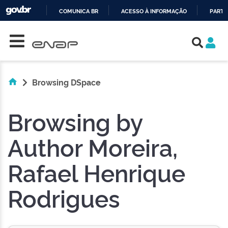
COMUNICA BR
ACESSO À INFORMAÇÃO
PARTI
Skip navigation
IR
PARA
O
CONTEÚDO
Browsing DSpace
Browsing by
Author Moreira,
Rafael Henrique
Rodrigues