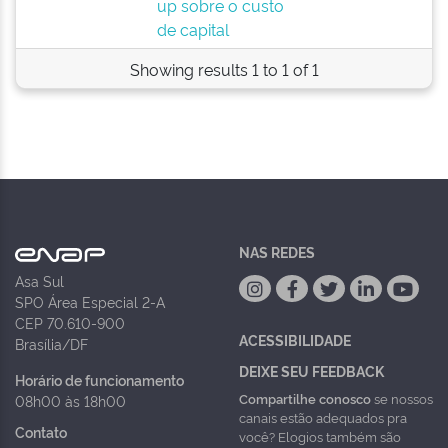
up sobre o custo
de capital
Showing results 1 to 1 of 1
NAS REDES
Asa Sul
SPO Área Especial 2-A
CEP 70.610-900
ACESSIBILIDADE
Brasília/DF
DEIXE SEU FEEDBACK
Horário de funcionamento
Compartilhe conosco
se nossos
08h00 às 18h00
canais estão adequados pra
Contato
você? Elogios também são