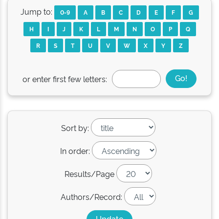
Jump to:
0-9
A
B
C
D
E
F
G
H
I
J
K
L
M
N
O
P
Q
R
S
T
U
V
W
X
Y
Z
or enter first few letters:
Sort by:
In order:
Results/Page
Authors/Record: