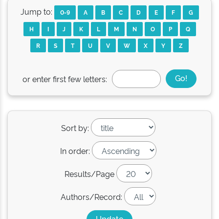
Jump to:
0-9
A
B
C
D
E
F
G
H
I
J
K
L
M
N
O
P
Q
R
S
T
U
V
W
X
Y
Z
or enter first few letters:
Sort by:
In order:
Results/Page
Authors/Record: