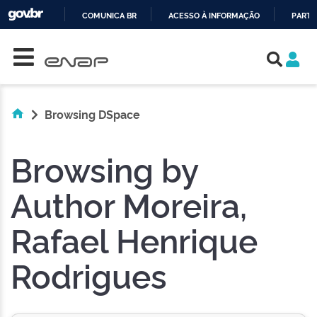
COMUNICA BR
ACESSO À INFORMAÇÃO
PARTI
Skip navigation
IR
PARA
O
CONTEÚDO
Browsing DSpace
Browsing by
Author Moreira,
Rafael Henrique
Rodrigues