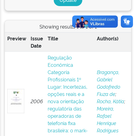
Showing results 1 to 1 of 1
Preview
Issue
Title
Author(s)
Date
Regulação
Econômica
Categoria
Bragança,
Profissionais 1º
Gabriel
Lugar: Incertezas,
Godofredo
opções reais e a
Fiuza de
;
2006
nova orientação
Rocha, Kátia
;
regulatória das
Moreira,
operadoras de
Rafael
telefonia fixa
Henrique
brasileira: o mark-
Rodrigues