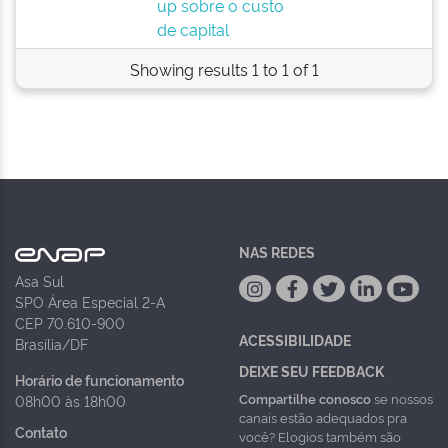
up sobre o custo
de capital
Showing results 1 to 1 of 1
NAS REDES
Asa Sul
SPO Área Especial 2-A
CEP 70.610-900
ACESSIBILIDADE
Brasília/DF
DEIXE SEU FEEDBACK
Horário de funcionamento
Compartilhe conosco
se nossos
08h00 às 18h00
canais estão adequados pra
Contato
você? Elogios também são