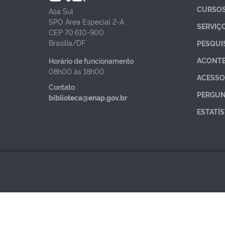
CURSO
Asa Sul
SPO Área Especial 2-A
SERVIÇ
CEP 70.610-900
Brasília/DF
PESQUI
ACONT
Horário de funcionamento
08h00 às 18h00
ACESSO
Contato
PERGUN
biblioteca@enap.gov.br
ESTATÍS