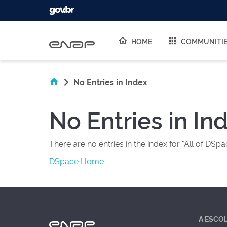
Skip navigation
HOME
COMMUNITI
No Entries in Index
No Entries in In
There are no entries in the index for "All of DSpa
DSpace Home
A ESCO