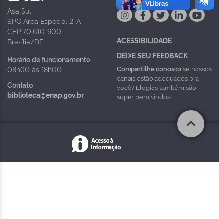
Asa Sul
SPO Área Especial 2-A
CEP 70.610-900
ACESSIBILIDADE
Brasília/DF
DEIXE SEU FEEDBACK
Horário de funcionamento
Compartilhe conosco
se nossos
08h00 às 18h00
canais estão adequados pra
Contato
você? Elogios também são
biblioteca@enap.gov.br
super bem vindos!