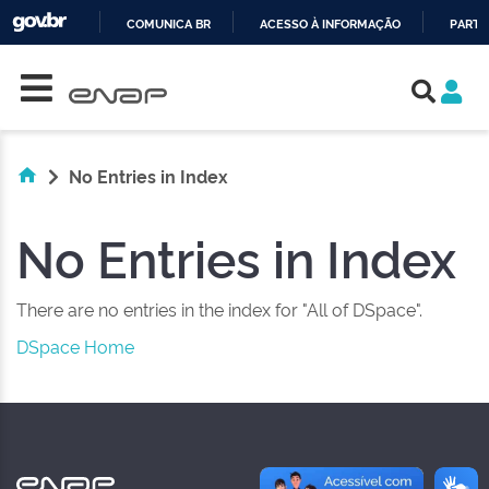
COMUNICA BR
ACESSO À INFORMAÇÃO
PARTI
Skip navigation
IR
PARA
O
CONTEÚDO
No Entries in Index
No Entries in Index
There are no entries in the index for "All of DSpace".
DSpace Home
NAS REDES