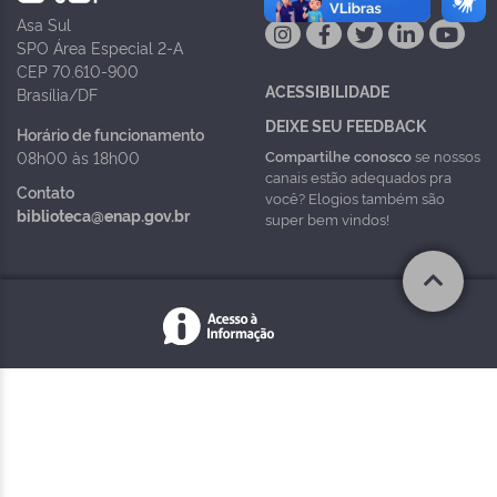
Asa Sul
SPO Área Especial 2-A
CEP 70.610-900
ACESSIBILIDADE
Brasília/DF
DEIXE SEU FEEDBACK
Horário de funcionamento
Compartilhe conosco
se nossos
08h00 às 18h00
canais estão adequados pra
Contato
você? Elogios também são
biblioteca@enap.gov.br
super bem vindos!