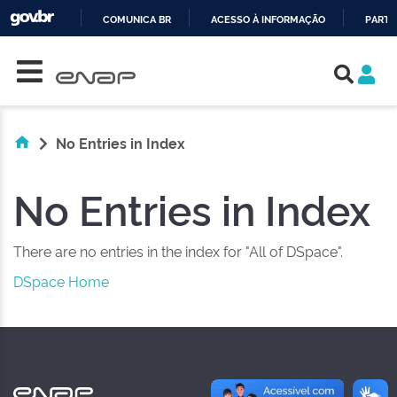
COMUNICA BR
ACESSO À INFORMAÇÃO
PARTI
Skip navigation
IR
PARA
O
CONTEÚDO
No Entries in Index
No Entries in Index
There are no entries in the index for "All of DSpace".
DSpace Home
NAS REDES