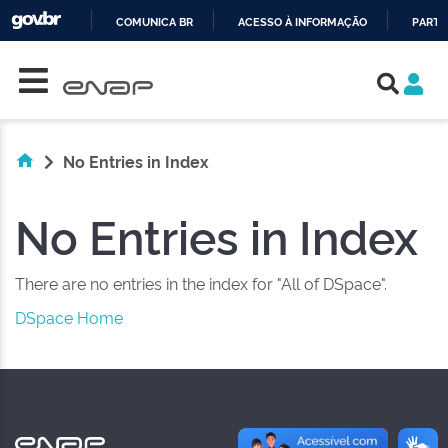
COMUNICA BR
ACESSO À INFORMAÇÃO
PARTI
Skip navigation
IR
PARA
O
CONTEÚDO
No Entries in Index
No Entries in Index
There are no entries in the index for "All of DSpace".
DSpace Home
NAS REDES