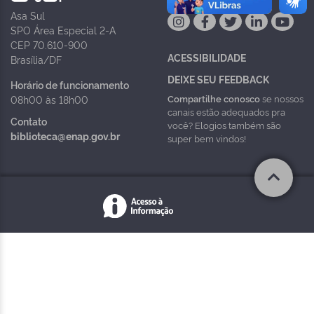
Asa Sul
SPO Área Especial 2-A
CEP 70.610-900
ACESSIBILIDADE
Brasília/DF
DEIXE SEU FEEDBACK
Horário de funcionamento
Compartilhe conosco
se nossos
08h00 às 18h00
canais estão adequados pra
Contato
você? Elogios também são
biblioteca@enap.gov.br
super bem vindos!