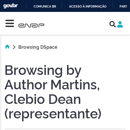
COMUNICA BR
ACESSO À INFORMAÇÃO
PARTI
Skip navigation
IR
PARA
O
CONTEÚDO
Browsing DSpace
Browsing by
Author Martins,
Clebio Dean
(representante)