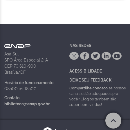
NAS REDES
Asa Sul
SPO Área Especial 2-A
CEP 70.610-900
ACESSIBILIDADE
Brasília/DF
DEIXE SEU FEEDBACK
Horário de funcionamento
Compartilhe conosco
se nossos
08h00 às 18h00
canais estão adequados pra
Contato
você? Elogios também são
biblioteca@enap.gov.br
super bem vindos!