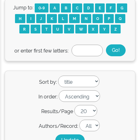
Jump to:
0-9
A
B
C
D
E
F
G
H
I
J
K
L
M
N
O
P
Q
R
S
T
U
V
W
X
Y
Z
or enter first few letters:
Sort by:
In order:
Results/Page
Authors/Record: