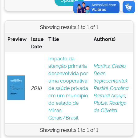
Showing results 1 to 1 of 1
Preview
Issue
Title
Author(s)
Date
Impacto da
atenção primária
Martins, Clebio
desenvolvida por
Dean
uma cooperativa
(representante)
;
2018
de saúde privada
Restini, Carolina
em um município
Baraldi Araújo
;
do estado de
Plotze, Rodrigo
Minas
de Oliveira
Gerais/Brasil.
Showing results 1 to 1 of 1