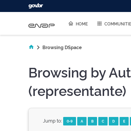
Skip navigation
HOME
COMMUNITI
Browsing DSpace
Browsing by Aut
(representante)
Jump to:
0-9
A
B
C
D
E