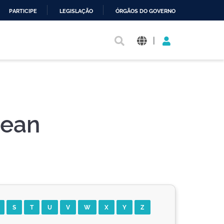
PARTICIPE
LEGISLAÇÃO
ÓRGÃOS DO GOVERNO
|
Dean
S
T
U
V
W
X
Y
Z