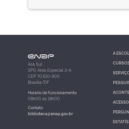
A ESCO
CURSO
Asa Sul
SPO Área Especial 2-A
SERVIÇ
CEP 70.610-900
Brasília/DF
PESQUI
ACONT
Horário de funcionamento
08h00 às 18h00
ACESSO
Contato
PERGUN
biblioteca@enap.gov.br
ESTATÍS