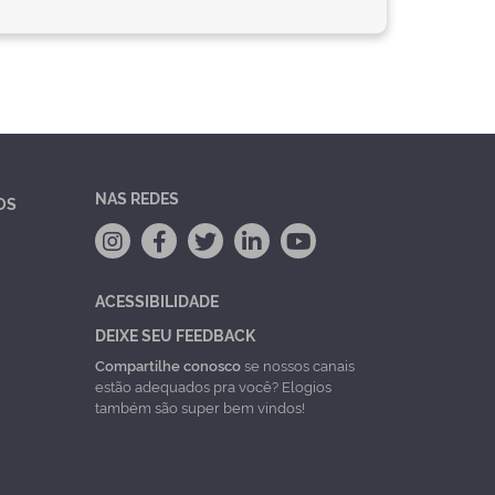
NAS REDES
OS
ACESSIBILIDADE
DEIXE SEU FEEDBACK
Compartilhe conosco
se nossos canais
estão adequados pra você? Elogios
também são super bem vindos!