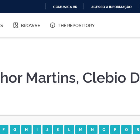
COMUNICA BR
ACESSO À INFORMAÇÃO
IR
PARA
ES
BROWSE
THE REPOSITORY
O
CONTEÚDO
hor Martins, Clebio 
F
G
H
I
J
K
L
M
N
O
P
Q
R