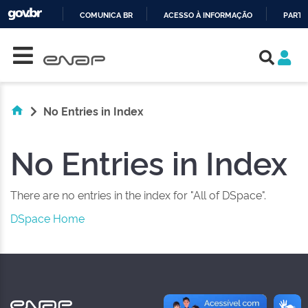
COMUNICA BR
ACESSO À INFORMAÇÃO
PARTI
Skip navigation
IR
PARA
O
CONTEÚDO
No Entries in Index
No Entries in Index
There are no entries in the index for "All of DSpace".
DSpace Home
NAS REDES