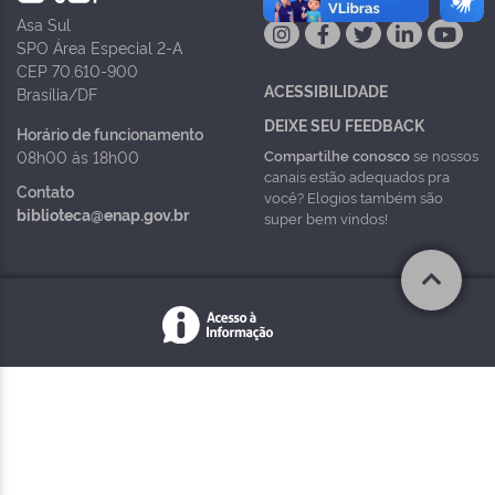
Asa Sul
SPO Área Especial 2-A
CEP 70.610-900
ACESSIBILIDADE
Brasília/DF
DEIXE SEU FEEDBACK
Horário de funcionamento
Compartilhe conosco
se nossos
08h00 às 18h00
canais estão adequados pra
Contato
você? Elogios também são
biblioteca@enap.gov.br
super bem vindos!