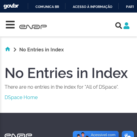
COMUNICA BR
ACESSO À INFORMAÇÃO
PARTI
Skip navigation
IR
PARA
O
CONTEÚDO
No Entries in Index
No Entries in Index
There are no entries in the index for "All of DSpace".
DSpace Home
NAS REDES