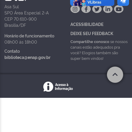
Asa Sul
SPO Área Especial 2-A
CEP 70.610-900
ACESSIBILIDADE
Brasília/DF
DEIXE SEU FEEDBACK
Horário de funcionamento
Compartilhe conosco
se nossos
08h00 às 18h00
canais estão adequados pra
Contato
você? Elogios também são
biblioteca@enap.gov.br
super bem vindos!