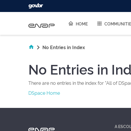
Skip navigation
HOME
COMMUNITI
No Entries in Index
No Entries in In
There are no entries in the index for "All of DSpa
DSpace Home
A ESCO