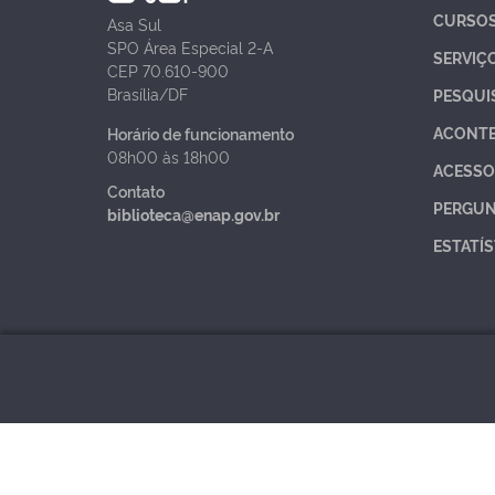
CURSO
Asa Sul
SPO Área Especial 2-A
SERVIÇ
CEP 70.610-900
Brasília/DF
PESQUI
ACONT
Horário de funcionamento
08h00 às 18h00
ACESSO
Contato
PERGUN
biblioteca@enap.gov.br
ESTATÍS