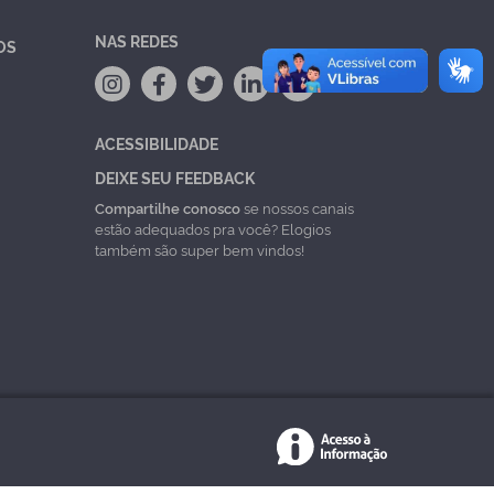
NAS REDES
OS
ACESSIBILIDADE
DEIXE SEU FEEDBACK
Compartilhe conosco
se nossos canais
estão adequados pra você? Elogios
também são super bem vindos!