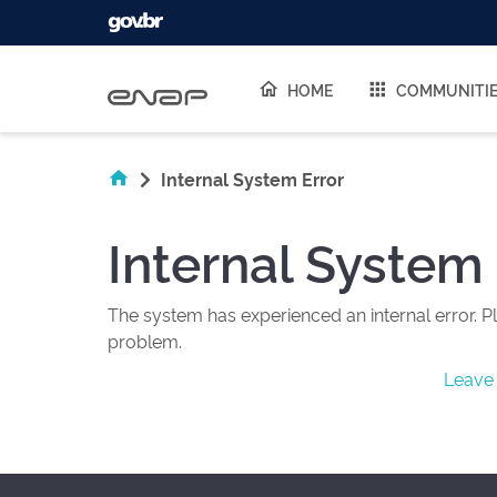
Skip navigation
HOME
COMMUNITI
Internal System Error
Internal System 
The system has experienced an internal error. Pl
problem.
Leave 