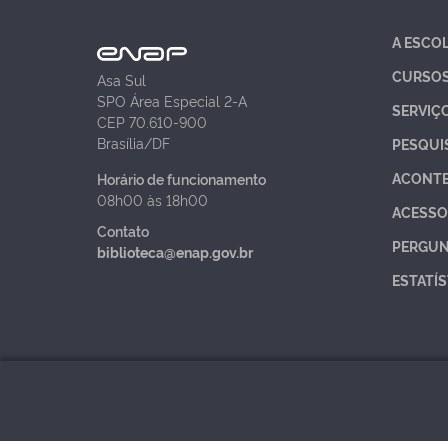
A ESCO
CURSO
Asa Sul
SPO Área Especial 2-A
SERVIÇ
CEP 70.610-900
Brasília/DF
PESQUI
ACONT
Horário de funcionamento
08h00 às 18h00
ACESSO
Contato
PERGUN
biblioteca@enap.gov.br
ESTATÍS