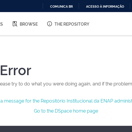
COMUNICA BR
ACESSO À INFORMAÇÃO
IR
PARA
ES
BROWSE
THE REPOSITORY
O
CONTEÚDO
Error
ease try to do what you were doing again, and if the problem 
a message for the Repositório Institucional da ENAP administ
Go to the DSpace home page