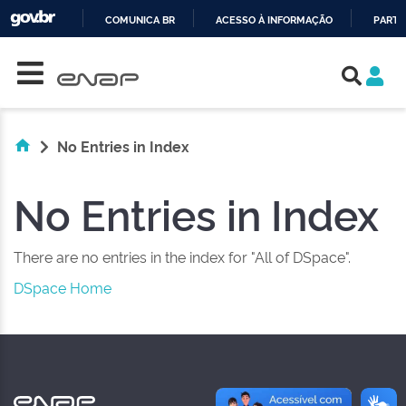
COMUNICA BR
ACESSO À INFORMAÇÃO
PARTI
Skip navigation
IR
PARA
O
CONTEÚDO
No Entries in Index
No Entries in Index
There are no entries in the index for "All of DSpace".
DSpace Home
NAS REDES