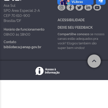
Asa Sul
SPO Área Especial 2-A
CEP 70.610-900
ACESSIBILIDADE
Brasília/DF
DEIXE SEU FEEDBACK
Horário de funcionamento
Compartilhe conosco
se nossos
08h00 às 18h00
canais estão adequados pra
Contato
você? Elogios também são
biblioteca@enap.gov.br
super bem vindos!