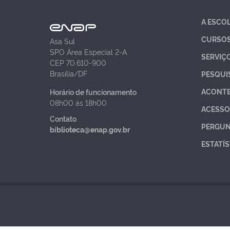
A ESCO
CURSO
Asa Sul
SPO Área Especial 2-A
SERVIÇ
CEP 70.610-900
Brasília/DF
PESQUI
ACONT
Horário de funcionamento
08h00 às 18h00
ACESSO
Contato
PERGUN
biblioteca@enap.gov.br
ESTATÍS