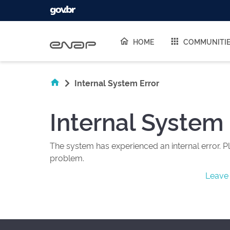
Skip navigation
HOME
COMMUNITI
Internal System Error
Internal System 
The system has experienced an internal error. Pl
problem.
Leave 