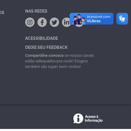
NAS REDES
OS
ACESSIBILIDADE
DEIXE SEU FEEDBACK
Compartilhe conosco
se nossos canais
estão adequados pra você? Elogios
também são super bem vindos!