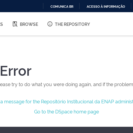
COMUNICA BR
ACESSO À INFORMAÇÃO
IR
PARA
ES
BROWSE
THE REPOSITORY
O
CONTEÚDO
Error
ease try to do what you were doing again, and if the problem 
a message for the Repositório Institucional da ENAP administ
Go to the DSpace home page