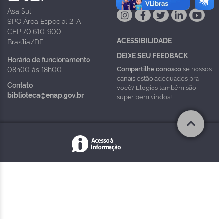
Asa Sul
SPO Área Especial 2-A
CEP 70.610-900
ACESSIBILIDADE
Brasília/DF
DEIXE SEU FEEDBACK
Horário de funcionamento
Compartilhe conosco
se nossos
08h00 às 18h00
canais estão adequados pra
Contato
você? Elogios também são
biblioteca@enap.gov.br
super bem vindos!