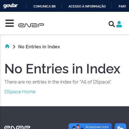
COMUNICA BR
ACESSO À INFORMAÇÃO
PARTI
Skip navigation
IR
PARA
O
CONTEÚDO
No Entries in Index
No Entries in Index
There are no entries in the index for "All of DSpace".
DSpace Home
NAS REDES