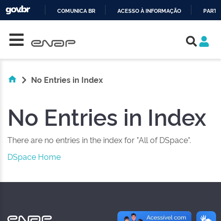
COMUNICA BR
ACESSO À INFORMAÇÃO
PARTI
Skip navigation
IR
PARA
O
CONTEÚDO
No Entries in Index
No Entries in Index
There are no entries in the index for "All of DSpace".
DSpace Home
NAS REDES