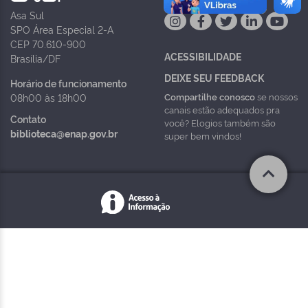
Asa Sul
SPO Área Especial 2-A
CEP 70.610-900
ACESSIBILIDADE
Brasília/DF
DEIXE SEU FEEDBACK
Horário de funcionamento
Compartilhe conosco
se nossos
08h00 às 18h00
canais estão adequados pra
Contato
você? Elogios também são
biblioteca@enap.gov.br
super bem vindos!