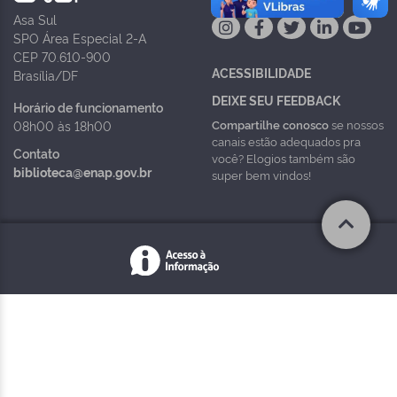
Asa Sul
SPO Área Especial 2-A
CEP 70.610-900
ACESSIBILIDADE
Brasília/DF
DEIXE SEU FEEDBACK
Horário de funcionamento
Compartilhe conosco
se nossos
08h00 às 18h00
canais estão adequados pra
Contato
você? Elogios também são
biblioteca@enap.gov.br
super bem vindos!