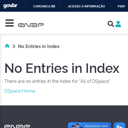
COMUNICA BR
ACESSO À INFORMAÇÃO
PARTI
Skip navigation
IR
PARA
O
CONTEÚDO
No Entries in Index
No Entries in Index
There are no entries in the index for "All of DSpace".
DSpace Home
NAS REDES