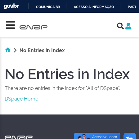
COMUNICA BR
ACESSO À INFORMAÇÃO
PARTI
Skip navigation
IR
PARA
O
CONTEÚDO
No Entries in Index
No Entries in Index
There are no entries in the index for "All of DSpace".
DSpace Home
NAS REDES