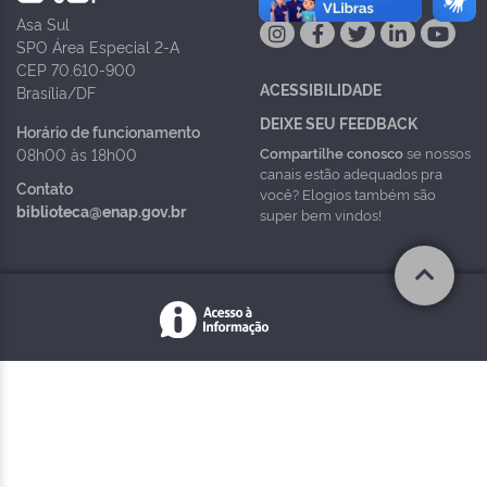
Asa Sul
SPO Área Especial 2-A
CEP 70.610-900
ACESSIBILIDADE
Brasília/DF
DEIXE SEU FEEDBACK
Horário de funcionamento
Compartilhe conosco
se nossos
08h00 às 18h00
canais estão adequados pra
Contato
você? Elogios também são
biblioteca@enap.gov.br
super bem vindos!