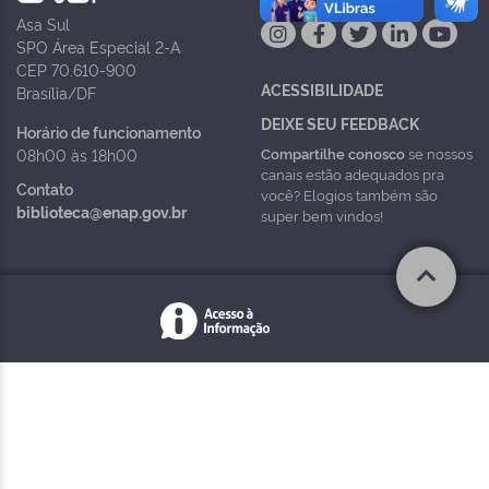
Asa Sul
SPO Área Especial 2-A
CEP 70.610-900
ACESSIBILIDADE
Brasília/DF
DEIXE SEU FEEDBACK
Horário de funcionamento
Compartilhe conosco
se nossos
08h00 às 18h00
canais estão adequados pra
Contato
você? Elogios também são
biblioteca@enap.gov.br
super bem vindos!