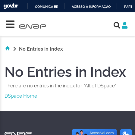
COMUNICA BR
ACESSO À INFORMAÇÃO
PARTI
Skip navigation
IR
PARA
O
CONTEÚDO
No Entries in Index
No Entries in Index
There are no entries in the index for "All of DSpace".
DSpace Home
NAS REDES