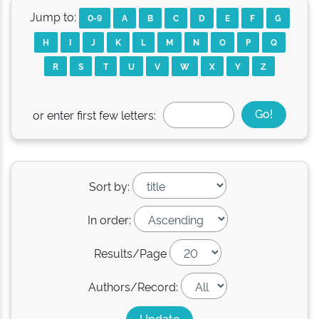
Jump to:
0-9
A
B
C
D
E
F
G
H
I
J
K
L
M
N
O
P
Q
R
S
T
U
V
W
X
Y
Z
or enter first few letters:
Sort by:
In order:
Results/Page
Authors/Record: