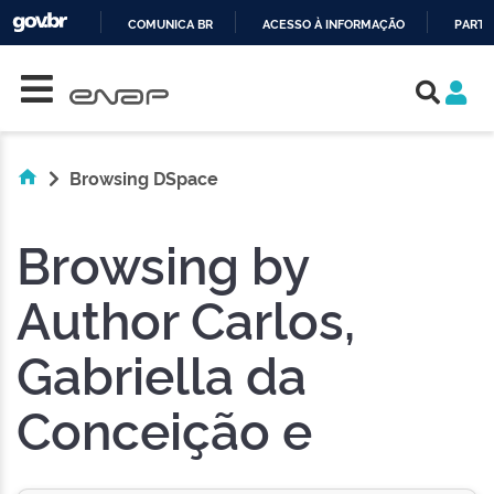
COMUNICA BR
ACESSO À INFORMAÇÃO
PARTI
Skip navigation
IR
PARA
O
CONTEÚDO
Browsing DSpace
Browsing by
Author Carlos,
Gabriella da
Conceição e