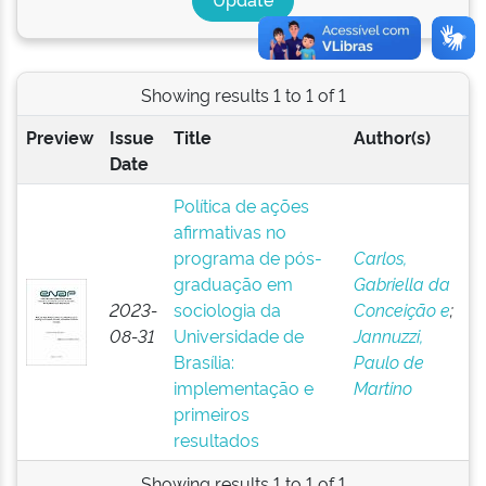
Showing results 1 to 1 of 1
Preview
Issue
Title
Author(s)
Date
Política de ações
afirmativas no
programa de pós-
Carlos,
graduação em
Gabriella da
2023-
sociologia da
Conceição e
;
08-31
Universidade de
Jannuzzi,
Brasília:
Paulo de
implementação e
Martino
primeiros
resultados
Showing results 1 to 1 of 1