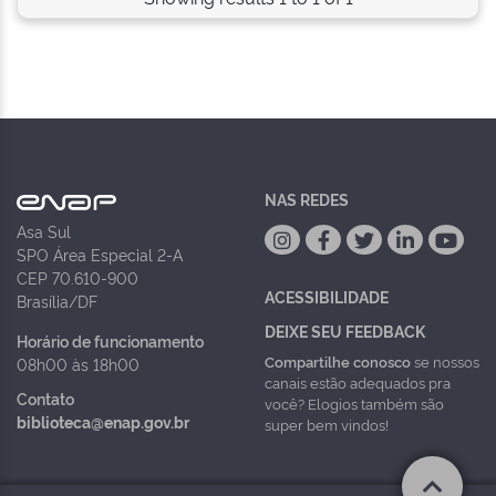
NAS REDES
Asa Sul
SPO Área Especial 2-A
CEP 70.610-900
ACESSIBILIDADE
Brasília/DF
DEIXE SEU FEEDBACK
Horário de funcionamento
Compartilhe conosco
se nossos
08h00 às 18h00
canais estão adequados pra
Contato
você? Elogios também são
biblioteca@enap.gov.br
super bem vindos!