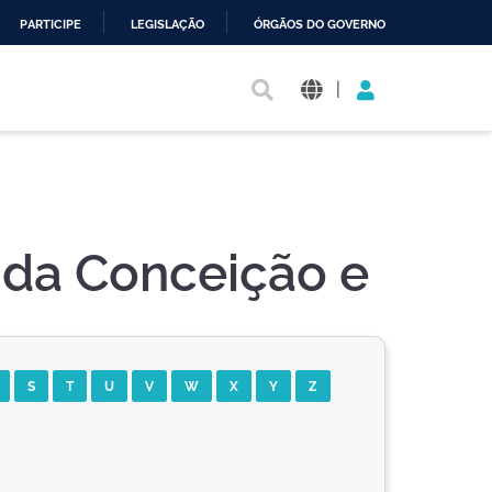
PARTICIPE
LEGISLAÇÃO
ÓRGÃOS DO GOVERNO
|
a da Conceição e
S
T
U
V
W
X
Y
Z