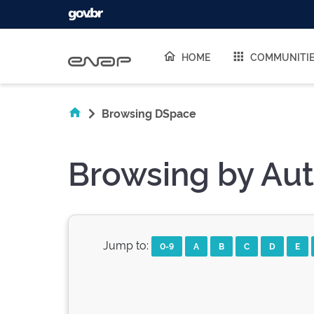
Skip navigation
HOME
COMMUNITI
Browsing DSpace
Browsing by Aut
Jump to:
0-9
A
B
C
D
E