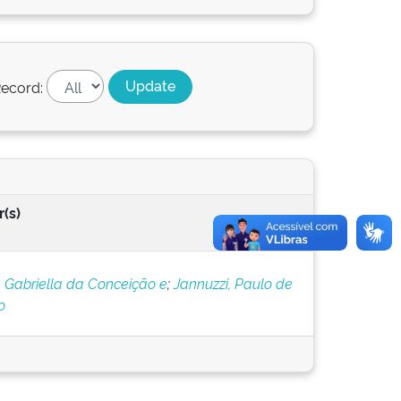
ecord:
(s)
, Gabriella da Conceição e
;
Jannuzzi, Paulo de
o