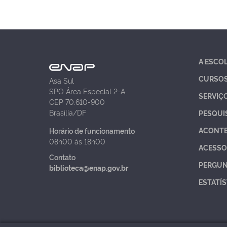
A ESCO
CURSO
Asa Sul
SPO Área Especial 2-A
SERVIÇ
CEP 70.610-900
Brasília/DF
PESQUI
ACONT
Horário de funcionamento
08h00 às 18h00
ACESSO
Contato
PERGUN
biblioteca@enap.gov.br
ESTATÍS