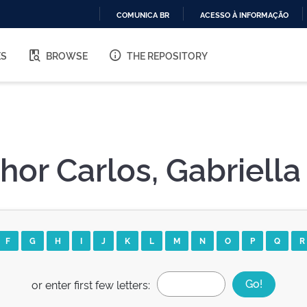
COMUNICA BR
ACESSO À INFORMAÇÃO
IR
PARA
ES
BROWSE
THE REPOSITORY
O
CONTEÚDO
hor Carlos, Gabriell
F
G
H
I
J
K
L
M
N
O
P
Q
R
or enter first few letters: