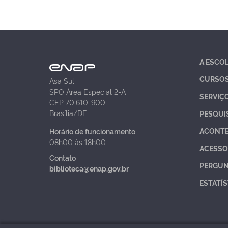
A ESCO
CURSO
Asa Sul
SPO Área Especial 2-A
SERVIÇ
CEP 70.610-900
Brasília/DF
PESQUI
ACONT
Horário de funcionamento
08h00 às 18h00
ACESSO
Contato
PERGUN
biblioteca@enap.gov.br
ESTATÍS