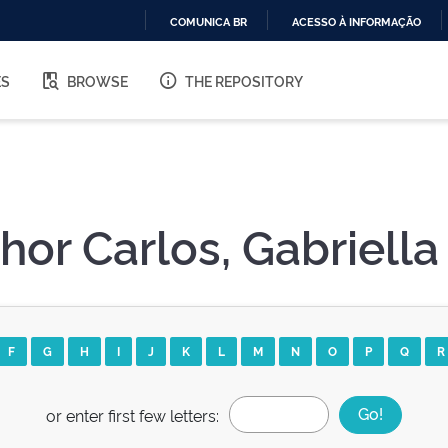
COMUNICA BR
ACESSO À INFORMAÇÃO
IR
PARA
ES
BROWSE
THE REPOSITORY
O
CONTEÚDO
hor Carlos, Gabriell
F
G
H
I
J
K
L
M
N
O
P
Q
R
or enter first few letters: