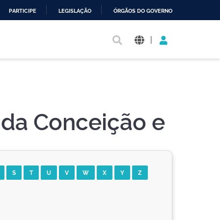
PARTICIPE
LEGISLAÇÃO
ÓRGÃOS DO GOVERNO
|
a da Conceição e
S
T
U
V
W
X
Y
Z