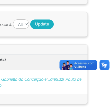
ecord:
(s)
, Gabriella da Conceição e
;
Jannuzzi, Paulo de
o