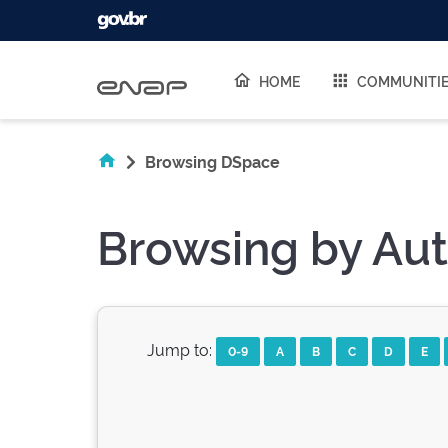
Skip navigation
HOME
COMMUNITI
Browsing DSpace
Browsing by Aut
Jump to:
0-9
A
B
C
D
E