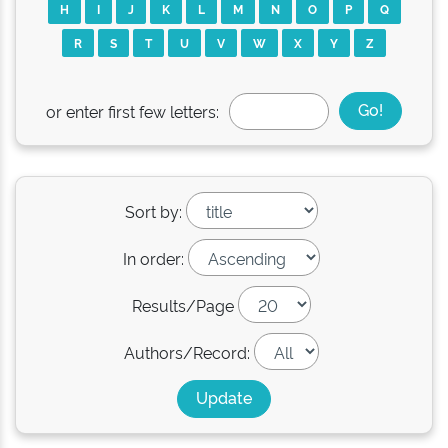
H
I
J
K
L
M
N
O
P
Q
R
S
T
U
V
W
X
Y
Z
or enter first few letters:
Sort by:
In order:
Results/Page
Authors/Record: