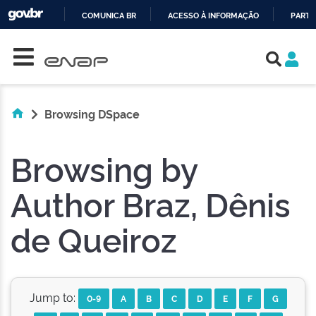
COMUNICA BR
ACESSO À INFORMAÇÃO
PARTI
Skip navigation
IR
PARA
O
CONTEÚDO
Browsing DSpace
Browsing by
Author Braz, Dênis
de Queiroz
Jump to:
0-9
A
B
C
D
E
F
G