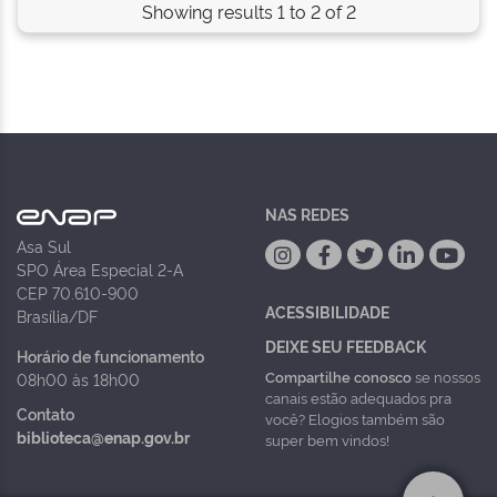
Showing results 1 to 2 of 2
NAS REDES
Asa Sul
SPO Área Especial 2-A
CEP 70.610-900
ACESSIBILIDADE
Brasília/DF
DEIXE SEU FEEDBACK
Horário de funcionamento
Compartilhe conosco
se nossos
08h00 às 18h00
canais estão adequados pra
Contato
você? Elogios também são
biblioteca@enap.gov.br
super bem vindos!