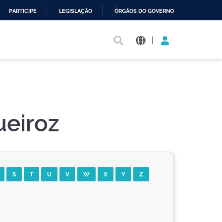
PARTICIPE
LEGISLAÇÃO
ÓRGÃOS DO GOVERNO
|
ueiroz
S
T
U
V
W
X
Y
Z