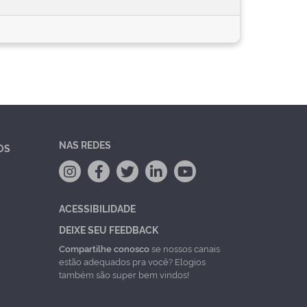
NAS REDES
OS
ACESSIBILIDADE
DEIXE SEU FEEDBACK
Compartilhe conosco
se nossos canais
estão adequados pra você? Elogios
também são super bem vindos!