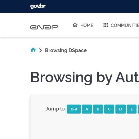
Skip navigation
HOME
COMMUNITI
Browsing DSpace
Browsing by Aut
Jump to:
0-9
A
B
C
D
E