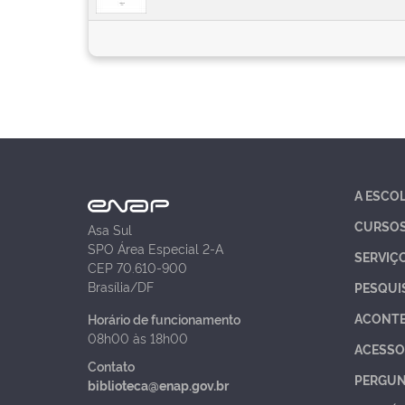
A ESCO
CURSO
Asa Sul
SPO Área Especial 2-A
SERVIÇ
CEP 70.610-900
Brasília/DF
PESQUI
ACONT
Horário de funcionamento
08h00 às 18h00
ACESSO
Contato
PERGUN
biblioteca@enap.gov.br