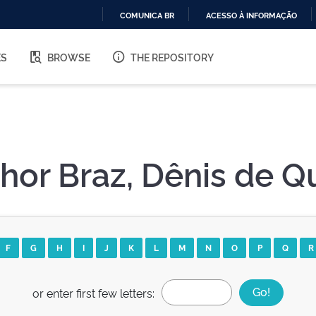
COMUNICA BR
ACESSO À INFORMAÇÃO
IR
PARA
ES
BROWSE
THE REPOSITORY
O
CONTEÚDO
hor Braz, Dênis de Q
F
G
H
I
J
K
L
M
N
O
P
Q
R
or enter first few letters: