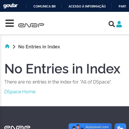
COMUNICA BR
ACESSO À INFORMAÇÃO
PARTI
Skip navigation
IR
PARA
O
CONTEÚDO
No Entries in Index
No Entries in Index
There are no entries in the index for "All of DSpace".
DSpace Home
NAS REDES