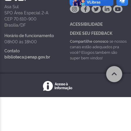
Asa Sul
SPO Área Especial 2-A
CEP 70.610-900
ACESSIBILIDADE
Brasília/DF
DEIXE SEU FEEDBACK
Horário de funcionamento
Compartilhe conosco
se nossos
08h00 às 18h00
canais estão adequados pra
Contato
você? Elogios também são
biblioteca@enap.gov.br
super bem vindos!