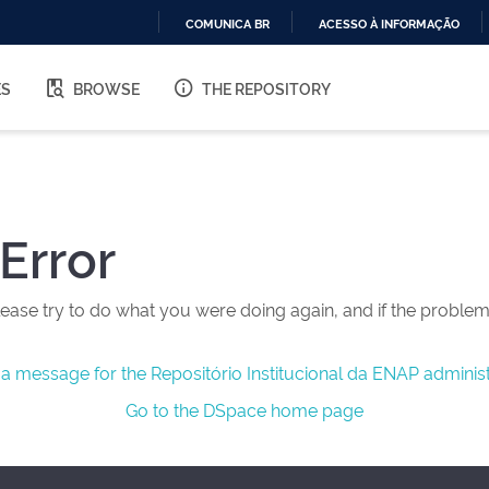
COMUNICA BR
ACESSO À INFORMAÇÃO
IR
PARA
ES
BROWSE
THE REPOSITORY
O
CONTEÚDO
Error
ease try to do what you were doing again, and if the problem 
a message for the Repositório Institucional da ENAP administ
Go to the DSpace home page